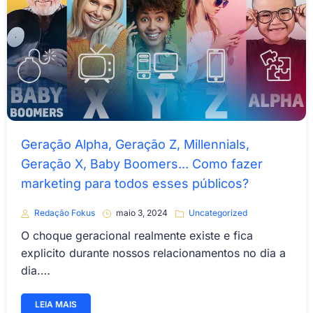
Geração Alpha, Geração Z, Millennials,
Geração X, Baby Boomers... Como fazer
marketing para todos esses públicos?
Redação Fokus
maio 3, 2024
Uncategorized
O choque geracional realmente existe e fica
explicito durante nossos relacionamentos no dia a
dia.…
LEIA MAIS